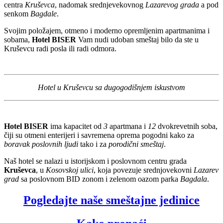
centra
Kruševca
, nadomak srednjevekovnog
Lazarevog grada
a pod
senkom
Bagdale
.
Svojim položajem, otmeno i moderno opremljenim apartmanima i
sobama,
Hotel BISER
Vam nudi udoban smeštaj bilo da ste u
Kruševcu radi posla ili radi odmora.
Hotel u Kruševcu sa dugogodišnjem iskustvom
Hotel BISER
ima kapacitet od
3
apartmana i
12
dvokrevetnih soba,
čiji su otmeni enterijeri i savremena oprema pogodni kako za
boravak poslovnih ljudi
tako i za
porodični smeštaj
.
Naš hotel se nalazi u istorijskom i poslovnom centru grada
Kruševca
, u
Kosovskoj ulici
, koja povezuje srednjovekovni
Lazarev
grad
sa poslovnom BID zonom i zelenom oazom parka
Bagdala
.
Pogledajte naše smeštajne jedinice