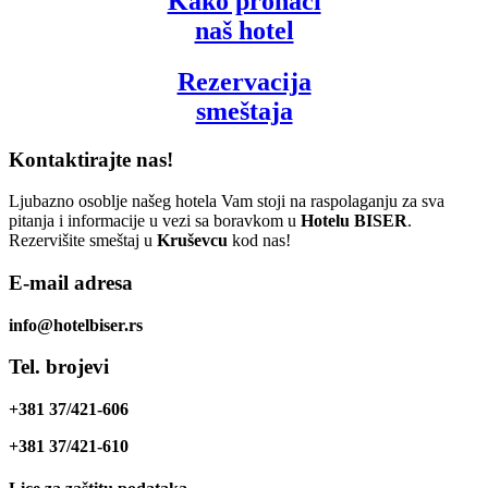
Kako pronaći
naš hotel
Rezervacija
smeštaja
Kontaktirajte nas!
Ljubazno osoblje našeg hotela Vam stoji na raspolaganju za sva
pitanja i informacije u vezi sa boravkom u
Hotelu BISER
.
Rezervišite smeštaj u
Kruševcu
kod nas!
E-mail adresa
info@hotelbiser.rs
Tel. brojevi
+381 37/421-606
+381 37/421-610