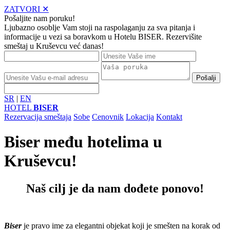
ZATVORI ✕
Pošaljite nam poruku!
Ljubazno osoblje Vam stoji na raspolaganju za sva pitanja i
informacije u vezi sa boravkom u Hotelu BISER. Rezervišite
smeštaj u Kruševcu već danas!
SR
|
EN
HOTEL
BISER
Rezervacija smeštaja
Sobe
Cenovnik
Lokacija
Kontakt
Biser među hotelima u
Kruševcu!
Naš cilj je da nam dođete ponovo!
Biser
je pravo ime za elegantni objekat koji je smešten na korak od